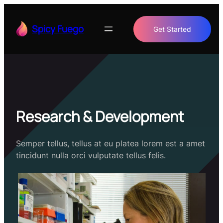
Skip
to
Spicy Fuego
Get Started
content
Research & Development
Semper tellus, tellus at eu platea lorem est a amet
tincidunt nulla orci vulputate tellus felis.